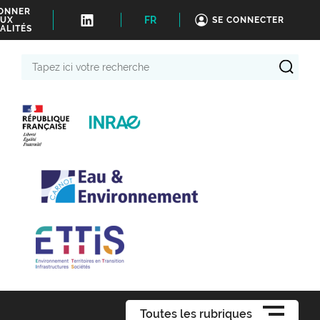
BONNER
FR
UX
SE CONNECTER
ALITÉS
Tapez
ici
votre
recherche
Toutes les rubriques