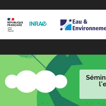
Sémina
l'