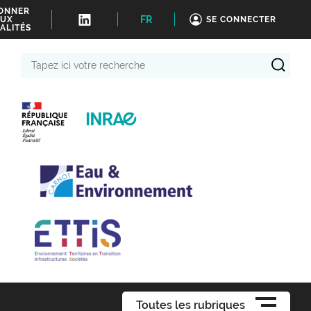
BONNER
FR
UX
SE CONNECTER
ALITÉS
Tapez
ici
votre
recherche
Toutes les rubriques