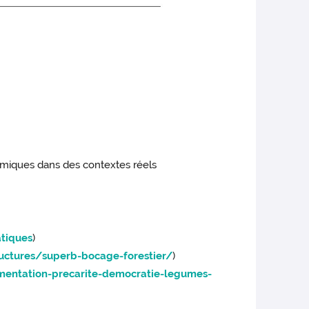
namiques dans des contextes réels
tiques
)
ructures/superb-bocage-forestier/
)
limentation-precarite-democratie-legumes-